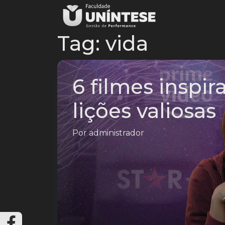
Tag:
vida
6 filmes inspi
lições valiosas
Por
administrador