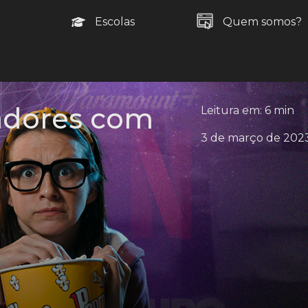
Escolas
Quem somos?
radores com
Leitura em: 6 min
3 de março de 202