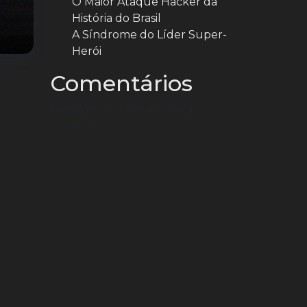
O Maior Ataque Hacker da
História do Brasil
A Síndrome do Líder Super-
Herói
Comentários
Nenhum comentário para
mostrar.