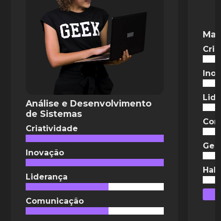
Mar
Cria
Ino
Lid
Análise e Desenvolvimento
de Sistemas
Com
Criatividade
Ger
Inovação
Habi
Liderança
Comunicação