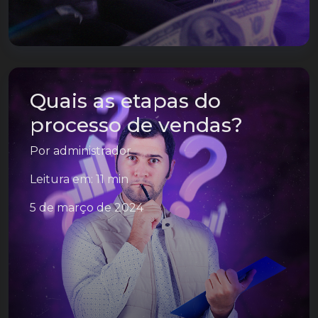
Quais as etapas do
processo de vendas?
Por
administrador
Leitura em: 11 min
5 de março de 2024