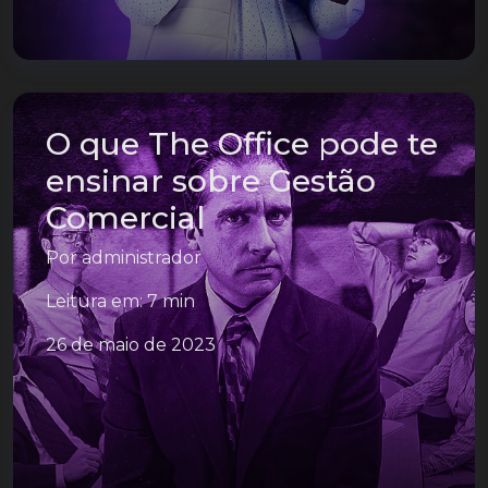
O que The Office pode te
ensinar sobre Gestão
Comercial
Por
administrador
Leitura em: 7 min
26 de maio de 2023