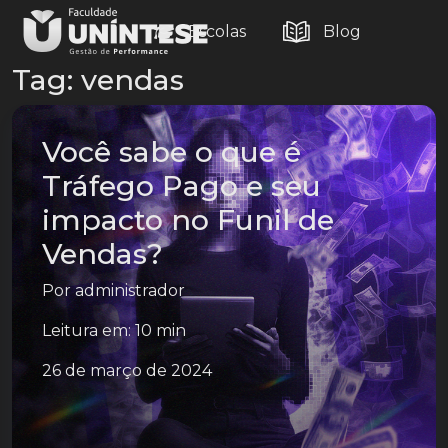
Escolas
Blog
Tag:
vendas
Você sabe o que é
Tráfego Pago e seu
impacto no Funil de
Vendas?
Por
administrador
Leitura em: 10 min
26 de março de 2024