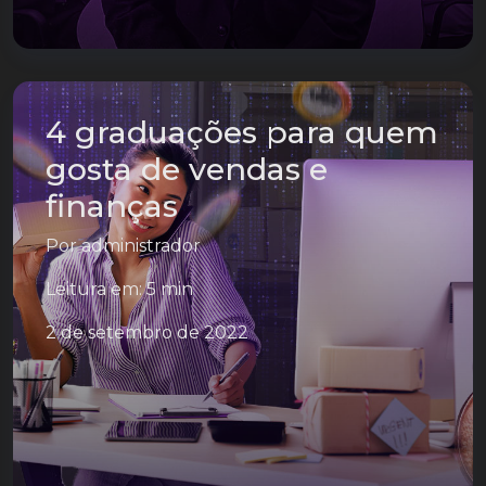
4 graduações para quem
gosta de vendas e
finanças
Por
administrador
Leitura em: 5 min
2 de setembro de 2022