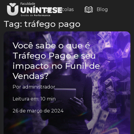
Escolas
Blog
Tag:
tráfego pago
Você sabe o que é
Tráfego Pago e seu
impacto no Funil de
Vendas?
Por
administrador
Leitura em: 10 min
26 de março de 2024