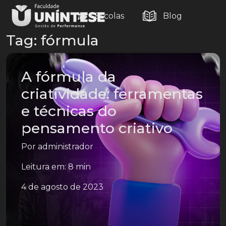
Escolas
Blog
Tag:
fórmula
A fórmula da
criatividade: ferramentas
e técnicas do
pensamento criativo
Por
administrador
Leitura em: 8 min
4 de agosto de 2023