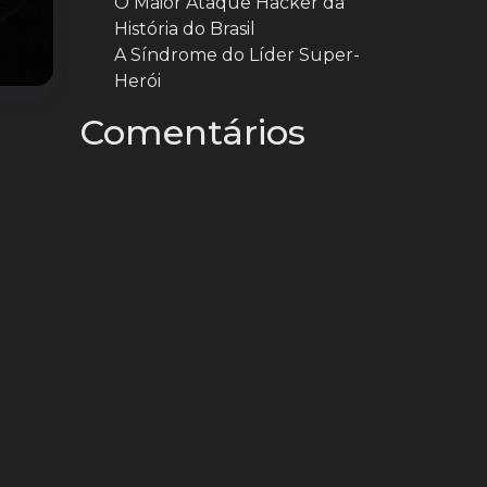
O Maior Ataque Hacker da
História do Brasil
A Síndrome do Líder Super-
Herói
Comentários
Nenhum comentário para
mostrar.