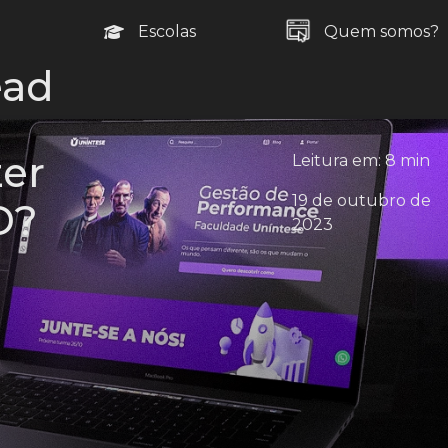
Escolas
Quem somos?
ead
zer
Leitura em: 8 min
19 de outubro de
D?
2023