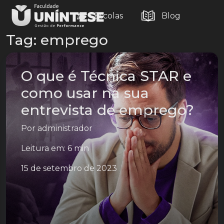
Escolas
Blog
Tag:
emprego
O que é Técnica STAR e
como usar na sua
entrevista de emprego?
Por
administrador
Leitura em: 6 min
15 de setembro de 2023