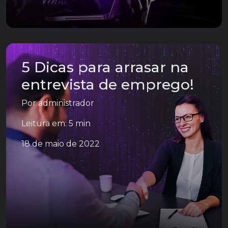
5 Dicas para arrasar na
entrevista de emprego!
Por
administrador
Leitura em: 5 min
18 de maio de 2022