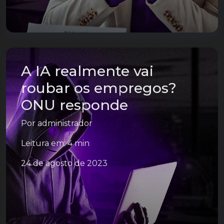
A IA realmente vai
roubar os empregos?
ONU responde
Por
administrador
Leitura em: 4 min
24 de agosto de 2023