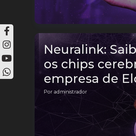
Neuralink: Sai
os chips cereb
empresa de E
Por
administrador