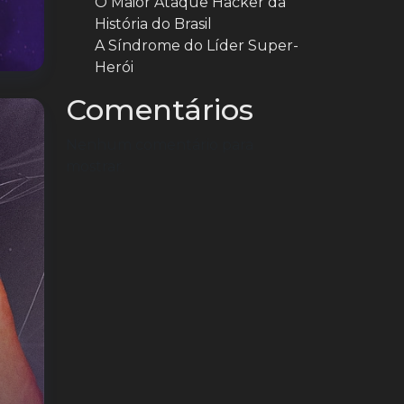
O Maior Ataque Hacker da
História do Brasil
A Síndrome do Líder Super-
Herói
Comentários
Nenhum comentário para
mostrar.