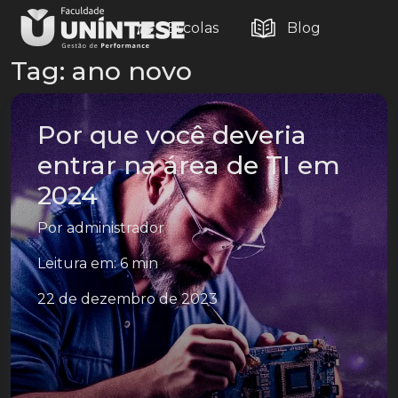
Escolas
Blog
Tag:
ano novo
Por que você deveria
entrar na área de TI em
2024
Por
administrador
Leitura em: 6 min
22 de dezembro de 2023