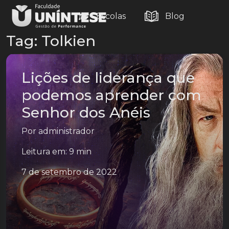
Escolas
Blog
Tag:
Tolkien
Lições de liderança que
podemos aprender com
Senhor dos Anéis
Por
administrador
Leitura em: 9 min
7 de setembro de 2022