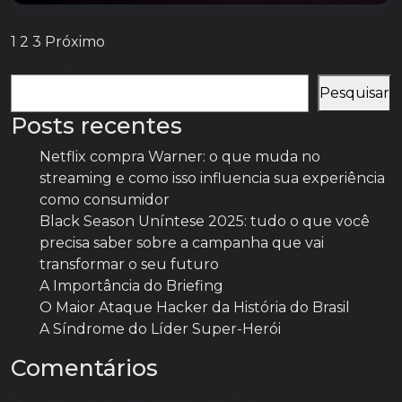
Paginação
1
2
3
Próximo
Pesquisar
de
posts
Pesquisar
Posts recentes
Netflix compra Warner: o que muda no
streaming e como isso influencia sua experiência
como consumidor
Black Season Uníntese 2025: tudo o que você
precisa saber sobre a campanha que vai
transformar o seu futuro
A Importância do Briefing
O Maior Ataque Hacker da História do Brasil
A Síndrome do Líder Super-Herói
Comentários
Nenhum comentário para mostrar.