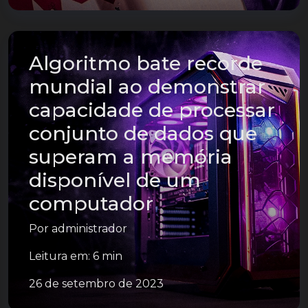
Algoritmo bate recorde
mundial ao demonstrar
capacidade de processar
conjunto de dados que
superam a memória
disponível de um
computador
Por
administrador
Leitura em: 6 min
26 de setembro de 2023