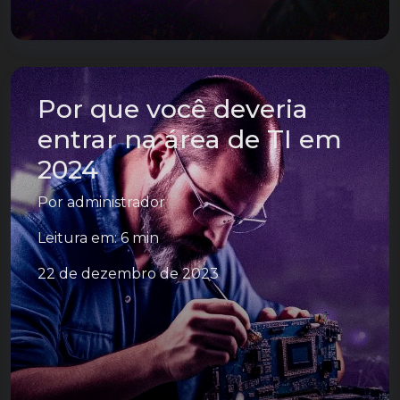
Por que você deveria
entrar na área de TI em
2024
Por
administrador
Leitura em: 6 min
22 de dezembro de 2023