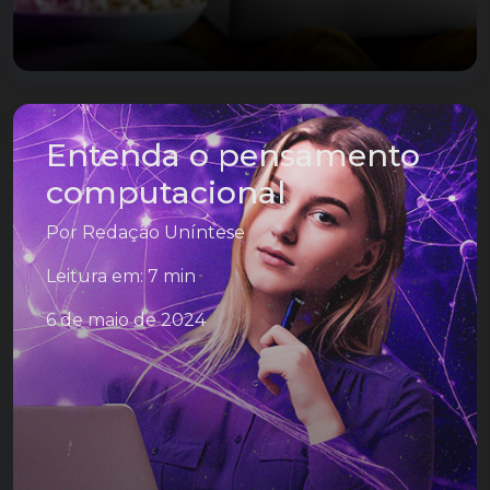
Entenda o pensamento
computacional
Por
Redação Uníntese
Leitura em: 7 min
6 de maio de 2024