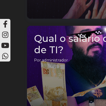
Qual o salário
de TI?
Por
administrador