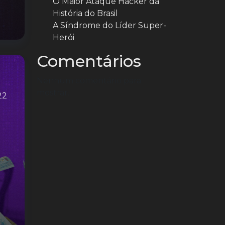
O Maior Ataque Hacker da
História do Brasil
A Síndrome do Líder Super-
Herói
Comentários
Nenhum comentário para
mostrar.
22