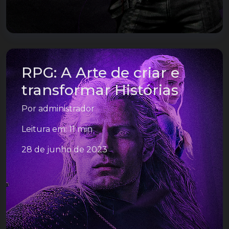
RPG: A Arte de criar e
transformar Histórias
Por
administrador
Leitura em: 11 min
28 de junho de 2023