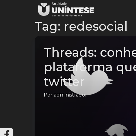
Tag:
redesocial
Threads: conh
plataforma que
twitter
Por
administrador