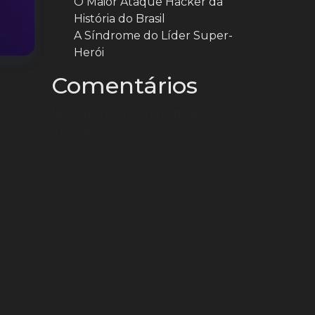
O Maior Ataque Hacker da
História do Brasil
A Síndrome do Líder Super-
Herói
Comentários
Nenhum comentário para
mostrar.