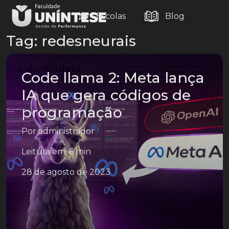
Escolas
Blog
Tag:
redesneurais
Code llama 2: Meta lança
IA que gera códigos de
programação
Por
administrador
Leitura em: 6 min
28 de agosto de 2023