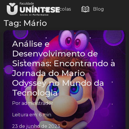
Escolas
Blog
Tag:
Mário
Análise e
Desenvolvimento de
Sistemas: Encontrando a
Jornada do Mario
Odyssey no Mundo da
Tecnologia
Por
administrador
Leitura em: 6 min
23 de junho de 2023