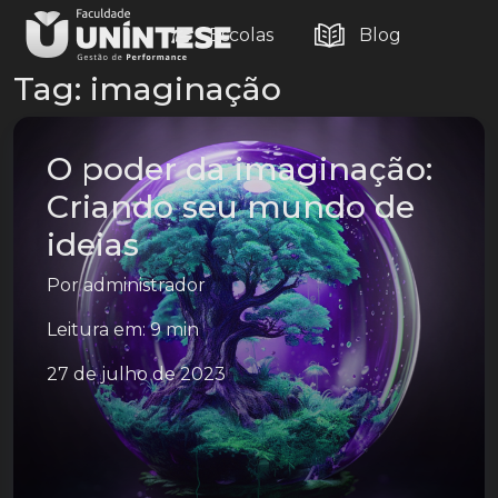
Escolas
Blog
Tag:
imaginação
O poder da imaginação:
Criando seu mundo de
ideias
Por
administrador
Leitura em: 9 min
27 de julho de 2023