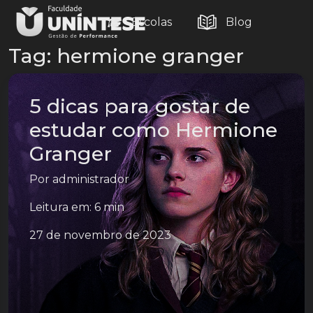
Escolas
Blog
Tag:
hermione granger
5 dicas para gostar de
estudar como Hermione
Granger
Por
administrador
Leitura em: 6 min
27 de novembro de 2023