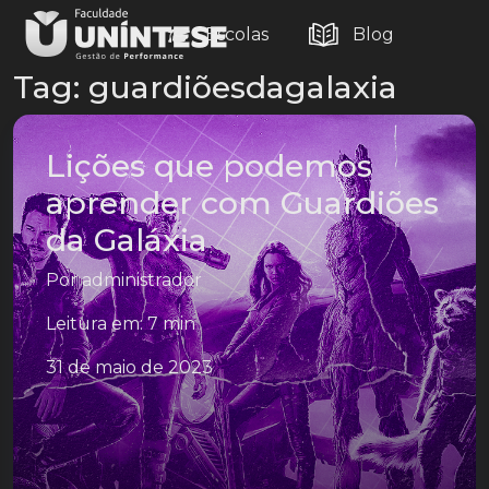
Escolas
Blog
Tag:
guardiõesdagalaxia
Lições que podemos
aprender com Guardiões
da Galáxia
Por
administrador
Leitura em: 7 min
31 de maio de 2023