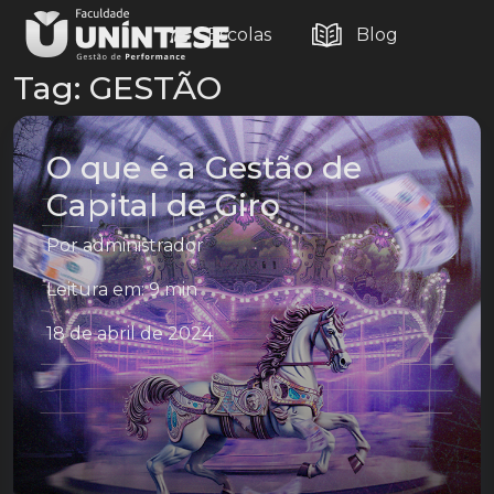
Escolas
Blog
Tag:
GESTÃO
O que é a Gestão de
Capital de Giro
Por
administrador
Leitura em: 9 min
18 de abril de 2024