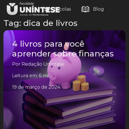
Escolas
Blog
Tag:
dica de livros
4 livros para você
aprender sobre finanças
Por
Redação Uníntese
Leitura em: 6 min
19 de março de 2024