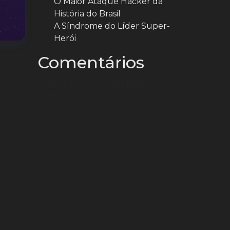
O Maior Ataque Hacker da
História do Brasil
A Síndrome do Líder Super-
Herói
Comentários
Nenhum comentário para
mostrar.