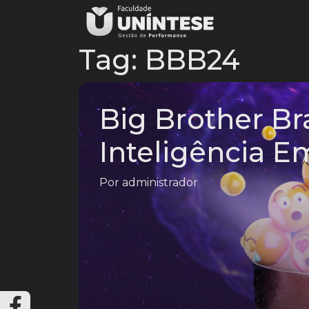
Tag:
BBB24
Big Brother Bra
Inteligência E
Por
administrador