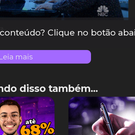
...
e conteúdo? Clique no botão aba
Leia mais
ndo disso também...