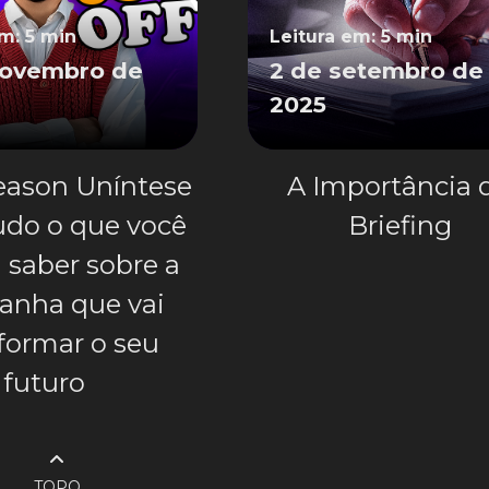
em: 5 min
Leitura em: 5 min
novembro de
2 de setembro de
2025
eason Uníntese
A Importância 
udo o que você
Briefing
 saber sobre a
nha que vai
formar o seu
futuro
TOPO