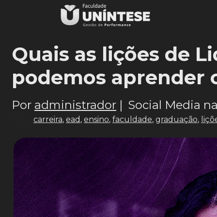
Quais as lições de L
podemos aprender 
Por
administrador
|
Social Media na
Tags:
carreira
,
ead
,
ensino
,
faculdade
,
graduação
,
liçõ