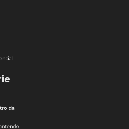
encial
rie
tro da
 mantendo