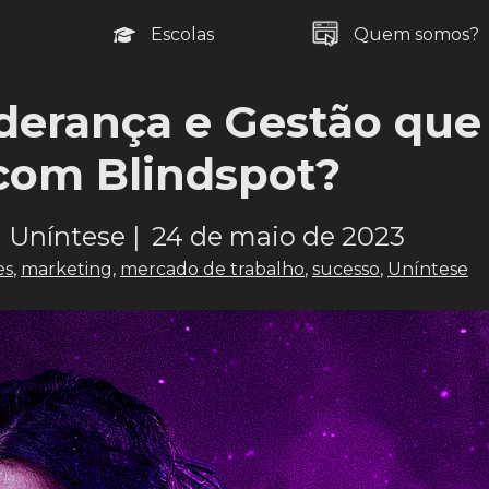
Escolas
Quem somos?
iderança e Gestão que
com Blindspot?
 Uníntese |
24 de maio de 2023
es
,
marketing
,
mercado de trabalho
,
sucesso
,
Uníntese