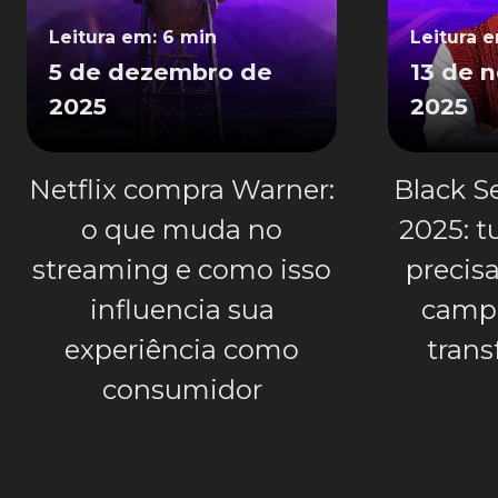
Leitura em: 6 min
Leitura 
5 de dezembro de
13 de 
2025
2025
Netflix compra Warner:
Black S
o que muda no
2025: t
streaming e como isso
precisa
influencia sua
campa
experiência como
trans
consumidor