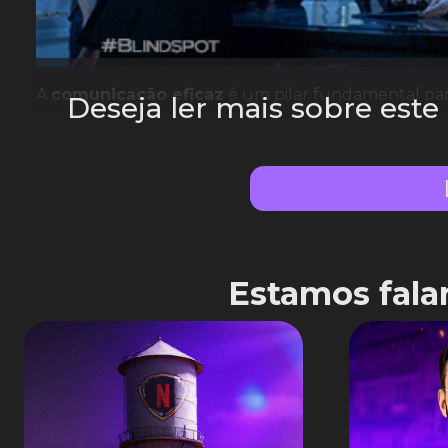
A
comunicação eficaz
é um pilar fundamental para
Deseja ler mais sobre est
Estamos fala