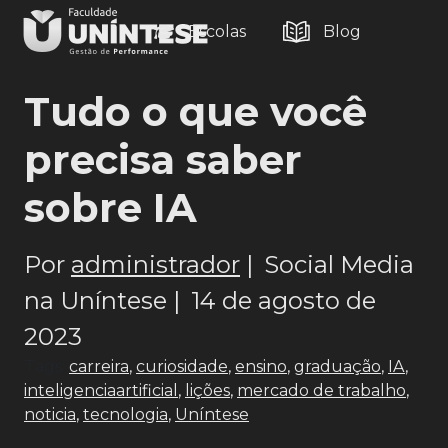
Escolas
Blog
Tudo o que você
precisa saber
sobre IA
Por
administrador
|
Social Media
na Uníntese |
14 de agosto de
2023
Tags:
carreira
,
curiosidade
,
ensino
,
graduação
,
IA
,
inteligenciaartificial
,
lições
,
mercado de trabalho
,
noticia
,
tecnologia
,
Uníntese