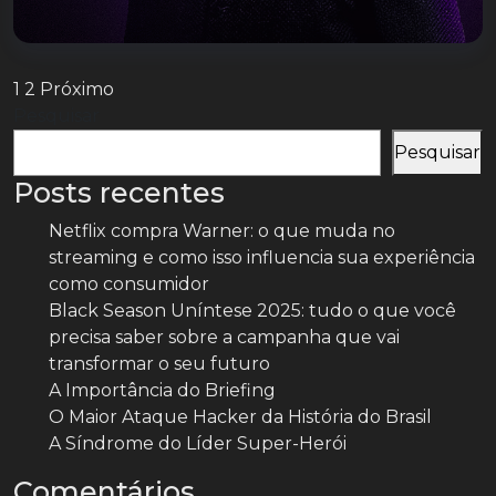
Paginação
1
2
Próximo
Pesquisar
de
posts
Pesquisar
Posts recentes
Netflix compra Warner: o que muda no
streaming e como isso influencia sua experiência
como consumidor
Black Season Uníntese 2025: tudo o que você
precisa saber sobre a campanha que vai
transformar o seu futuro
A Importância do Briefing
O Maior Ataque Hacker da História do Brasil
A Síndrome do Líder Super-Herói
Comentários