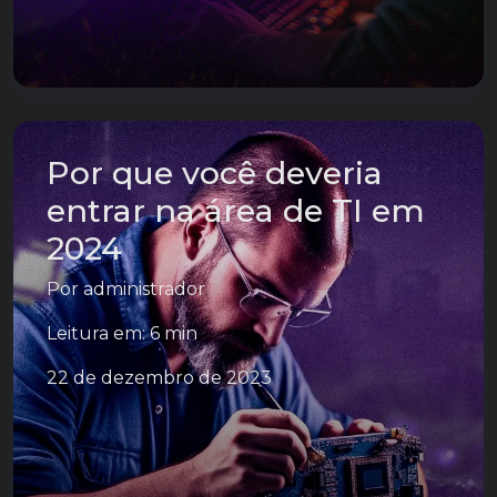
Por que você deveria
entrar na área de TI em
2024
Por
administrador
Leitura em: 6 min
22 de dezembro de 2023