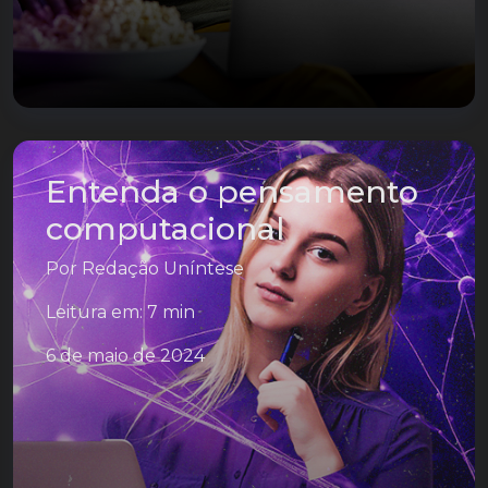
Entenda o pensamento
computacional
Por
Redação Uníntese
Leitura em: 7 min
6 de maio de 2024