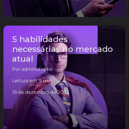
5 habilidades
necessárias no mercado
atual
Por
administrador
Leitura em: 9 min
19 de dezembro de 2023