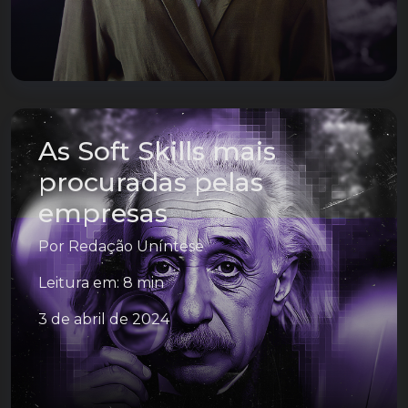
As Soft Skills mais
procuradas pelas
empresas
Por
Redação Uníntese
Leitura em: 8 min
3 de abril de 2024