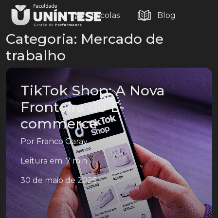
Escolas
Blog
Categoria:
Mercado de
trabalho
TikTok Shop: A Nova
Fronteira do E-
commerce
Por
Franco Garay
Leitura em: 7 min
30 de maio de 2025