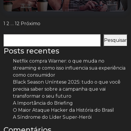
Paginação
1
2
…
12
Próximo
Pesquisar
de
posts
Pesquisar
Posts recentes
Netflix compra Warner: o que muda no
streaming e como isso influencia sua experiência
como consumidor
Black Season Uníntese 2025: tudo o que você
precisa saber sobre a campanha que vai
transformar o seu futuro
A Importância do Briefing
O Maior Ataque Hacker da História do Brasil
A Síndrome do Líder Super-Herói
Comentários