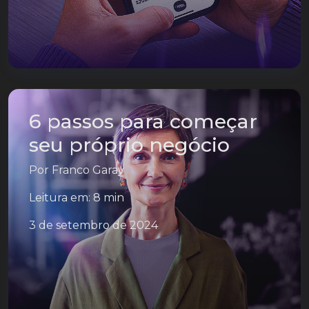
6 passos para começar
seu próprio negócio
Por
Franco Garay
Leitura em: 8 min
3 de setembro de 2024