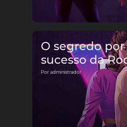
O segredo por 
sucesso da Ro
Por
administrador