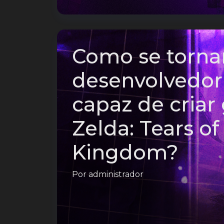
Como se torna
desenvolvedor
capaz de cria
Zelda: Tears of
Kingdom?
Por
administrador