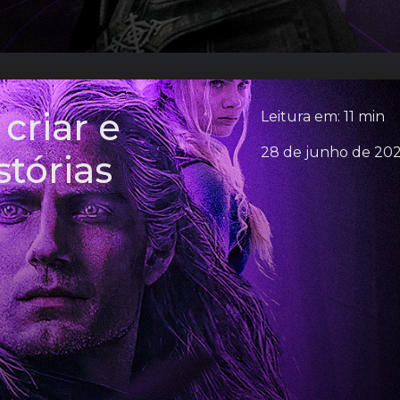
criar e
Leitura em: 11 min
28 de junho de 20
stórias