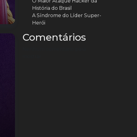
O Maior Ataque Hacker da
História do Brasil
A Síndrome do Líder Super-
Herói
Comentários
Nenhum comentário para
mostrar.