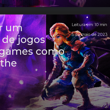
r um
Leitura em: 10 min
5 de maio de 2023
 de jogos
r games como
 the