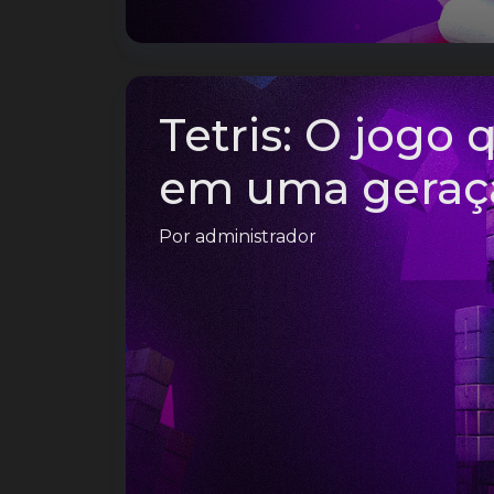
Tetris: O jogo
em uma geraç
Por
administrador