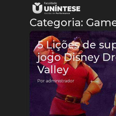
Categoria:
Game
5 Lições de su
jogo Disney D
Valley
Por
administrador