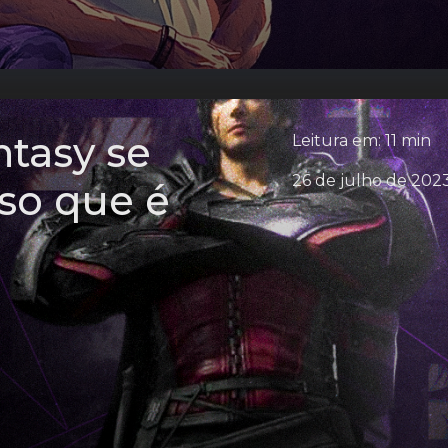
tasy se
Leitura em: 11 min
26 de julho de 202
so que é