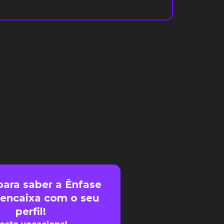
para saber a Ênfase
 encaixa com o seu
perfil!