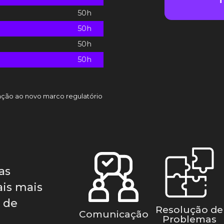
T
50h
50h
50h
50h
quação ao novo marco regulatório
as
is mais
s de
Resolução de
Comunicação
Problemas