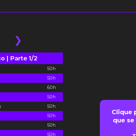
❯
 | Parte 1/2
50h
50h
60h
50h
s
50h
Clique 
50h
que se
50h
50h