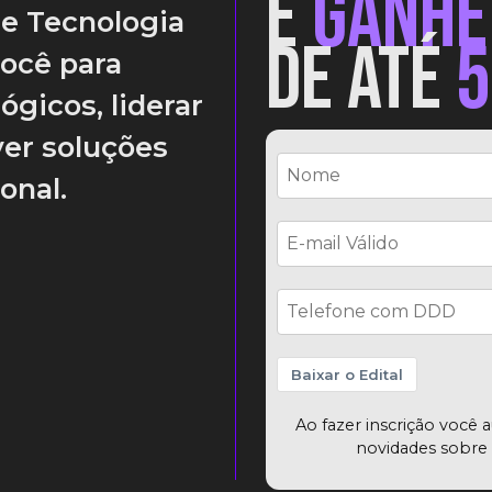
E
GANHE
e Tecnologia
DE ATÉ
você para
ógicos, liderar
ver soluções
onal.
Baixar o Edital
Ao fazer inscrição você a
novidades sobre