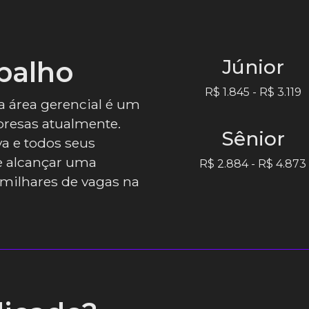
balho
Júnior
R$ 1.845 - R$ 3.119
a área gerencial é um
resas atualmente.
Sênior
a e todos seus
e alcançar uma
R$ 2.884 - R$ 4.873
, milhares de vagas na