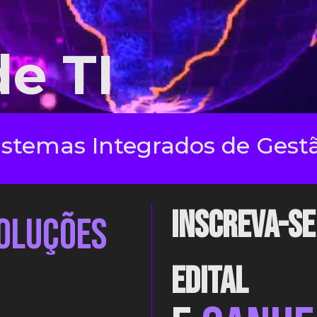
e TI
Cibersegurança
INSCREVA-SE
oluções
EDITAL