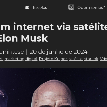
Escolas
Quem somos?
 internet via satélit
Elon Musk
Uníntese |
20 de junho de 2024
et
,
marketing digital
,
Projeto Kuiper
,
satélite
,
starlink
,
Vri