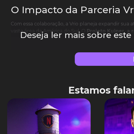
O Impacto da Parceria V
Com essa colaboração, a Vrio planeja expandir sua 
vasta área da América do Sul. O
Projeto Kuiper, a 
Deseja ler mais sobre est
Estamos fala