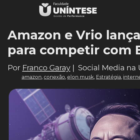
Amazon e Vrio lançam
para competir com 
Por
Franco Garay
|
Social Media na 
Tags:
amazon
,
conexão
,
elon musk
,
Estratégia
,
intern