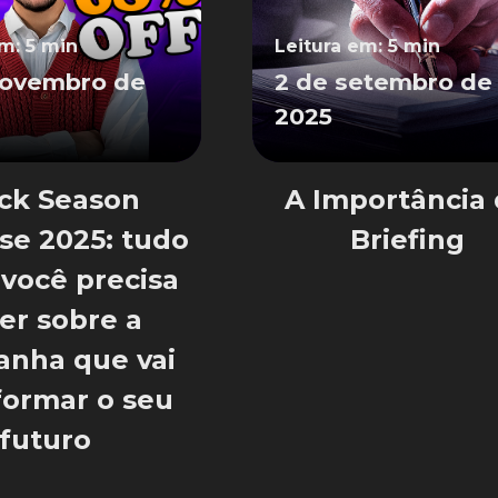
em: 5 min
Leitura em: 5 min
novembro de
2 de setembro de
2025
ck Season
A Importância
se 2025: tudo
Briefing
 você precisa
er sobre a
nha que vai
formar o seu
futuro