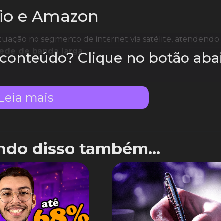
rio e Amazon
atuação no segmento de internet via satélite, atendend
rede de banda larga...
e conteúdo? Clique no botão aba
Leia mais
ndo disso também...