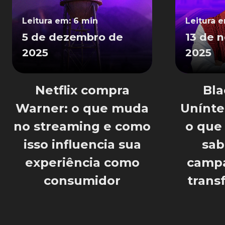
Leitura em: 6 min
Leitura 
5 de dezembro de
13 de 
2025
2025
Netflix compra
Bla
Warner: o que muda
Unínte
no streaming e como
o que
isso influencia sua
sab
experiência como
campa
consumidor
trans