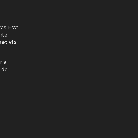
as. Essa
nte
et via
r a
 de