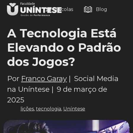
Escolas
Blog
A Tecnologia Está
Elevando o Padrão
dos Jogos?
Por
Franco Garay
|
Social Media
na Uníntese |
9 de março de
2025
Tags:
lições
,
tecnologia
,
Uníntese