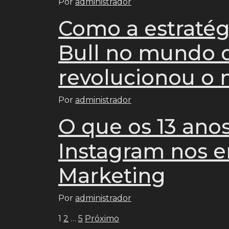
Por
administrador
Como a estratég
Bull no mundo 
revolucionou o 
Por
administrador
O que os 13 ano
Instagram nos 
Marketing
Por
administrador
Paginação
1
2
…
5
Próximo