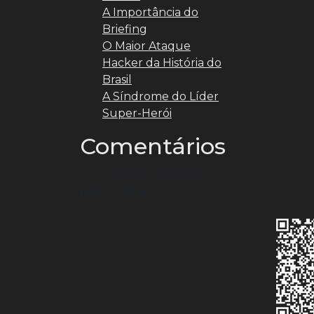
A Importância do
Briefing
O Maior Ataque
Hacker da História do
Brasil
A Síndrome do Líder
Super-Herói
Comentários
Nenhum comentário
para mostrar.