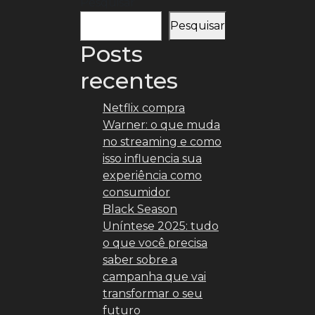
Pesquisar
de
Pesquisar
posts
Posts
recentes
Netflix compra
Warner: o que muda
no streaming e como
isso influencia sua
experiência como
consumidor
Black Season
Uníntese 2025: tudo
o que você precisa
saber sobre a
campanha que vai
transformar o seu
futuro