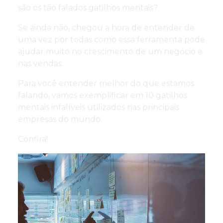
são os tão falados gatilhos mentais?
Se ainda não, chegou a hora de entender de
uma vez por todas como essa ferramenta pode
ajudar muito no crescimento de um negócio e
nas vendas.
Para você entender melhor do que estamos
falando, vamos exemplificar em 10 gatilhos
mentais infalíveis utilizados nas principais
empresas do mundo.
Confira!