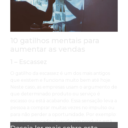
10 gatilhos mentais para
aumentar as vendas
1 – Escassez
O gatilho da escassez é um dos mais antigos
que existem e funciona muito bem até hoje.
Neste caso, as empresas usam o argumento de
que determinado produto ou serviço é
escasso ou está acabando. Essa sensação leva a
pessoa a comprar muitas vezes no impulso ou
para não perder a oportunidade. Por exemplo:
no supermercado, quando um produto está...