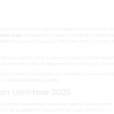
ompleta campanha de oportunidades educacionais do an
ntos reais
, vantagens exclusivas e condições inéditas 
acadêmica, seja na Graduação, Pós-graduação ou cursos d
 Mundo Odeia o Chris”
, a campanha traz uma mensagem
 mas de investir no que realmente tem valor: o seu futur
 do conceito, funcionamento, calendário, cursos partici
veitar a campanha sem dúvidas.
son Uníntese 2025
a campanha pensada para ajudar pessoas a alcançarem
ível, de qualidade e com excelente custo-benefício.