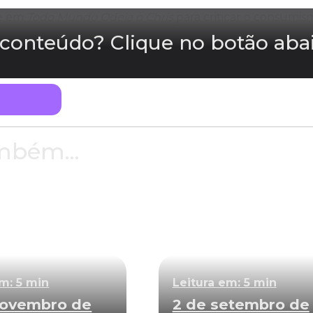
te em
Todo Mundo Odeia o Chris
para criticar o consumis
e conteúdo? Clique no botão aba
mbém...
em: 5 min
Leitura em: 5 min
novembro de
2 de setembro de