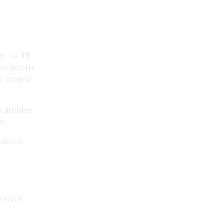
o. De
17
para quem
o Ensino
 simples
o.
pantes,
 novos